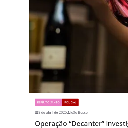
ESPÍRITO SANTO
POLICIAL
8 de abril de 2025
João Bosco
Operação “Decanter” investi