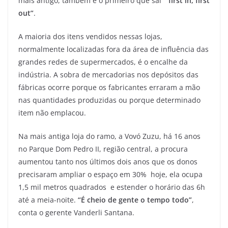
mais antigo, também é o primeiro que sai 
“first in, first
out”
.
A maioria dos itens vendidos nessas lojas,
normalmente localizadas fora da área de influência das
grandes redes de supermercados, é o encalhe da
indústria. A sobra de mercadorias nos depósitos das
fábricas ocorre porque os fabricantes erraram a mão
nas quantidades produzidas ou porque determinado
item não emplacou.
Na mais antiga loja do ramo, a Vovó Zuzu, há 16 anos
no Parque Dom Pedro II, região central, a procura
aumentou tanto nos últimos dois anos que os donos
precisaram ampliar o espaço em 30%  hoje, ela ocupa
1,5 mil metros quadrados  e estender o horário das 6h
até a meia-noite.
“É cheio de gente o tempo todo”
,
conta o gerente Vanderli Santana.