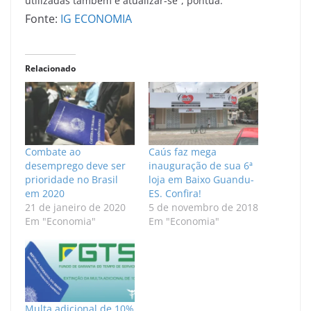
utilizadas também é atualizar-se”, pontua.
Fonte:
IG ECONOMIA
Relacionado
Combate ao
Caús faz mega
desemprego deve ser
inauguração de sua 6ª
prioridade no Brasil
loja em Baixo Guandu-
em 2020
ES. Confira!
21 de janeiro de 2020
5 de novembro de 2018
Em "Economia"
Em "Economia"
Multa adicional de 10%