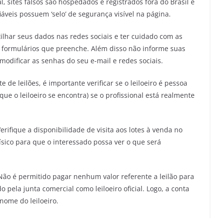
l, sites falsos são hospedados e registrados fora do Brasil e
áveis possuem ‘selo’ de segurança visível na página.
lhar seus dados nas redes sociais e ter cuidado com as
 formulários que preenche. Além disso não informe suas
odificar as senhas do seu e-mail e redes sociais.
e de leilões, é importante verificar se o leiloeiro é pessoa
que o leiloeiro se encontra) se o profissional está realmente
erifique a disponibilidade de visita aos lotes à venda no
físico para que o interessado possa ver o que será
ão é permitido pagar nenhum valor referente a leilão para
 pela junta comercial como leiloeiro oficial. Logo, a conta
nome do leiloeiro.