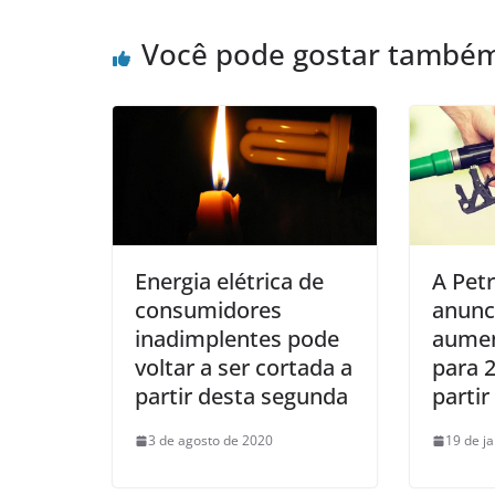
Você pode gostar també
Energia elétrica de
A Pet
consumidores
anunc
inadimplentes pode
aumen
voltar a ser cortada a
para 
partir desta segunda
partir
3 de agosto de 2020
19 de j