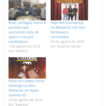
Rose consegue reunir 8
Hoje tem Quintaneja
partidos que
no Westphal com Raiz
assinaram carta de
Sertaneja e
apoio a sua pré-
convidados.
candidatura
29 de agosto de 2019
1 de agosto de 2018
Em "Espírito Santo"
Em "Política"
Festa da Costela nesse
domingo no Sítio
Westphal em Baixo
Guandu-ES
24 de agosto de 2018
Em "Eventos"