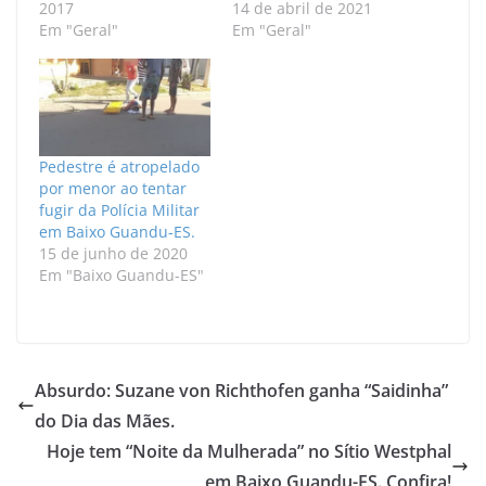
2017
14 de abril de 2021
Em "Geral"
Em "Geral"
Pedestre é atropelado
por menor ao tentar
fugir da Polícia Militar
em Baixo Guandu-ES.
15 de junho de 2020
Em "Baixo Guandu-ES"
Absurdo: Suzane von Richthofen ganha “Saidinha”
do Dia das Mães.
Hoje tem “Noite da Mulherada” no Sítio Westphal
em Baixo Guandu-ES. Confira!