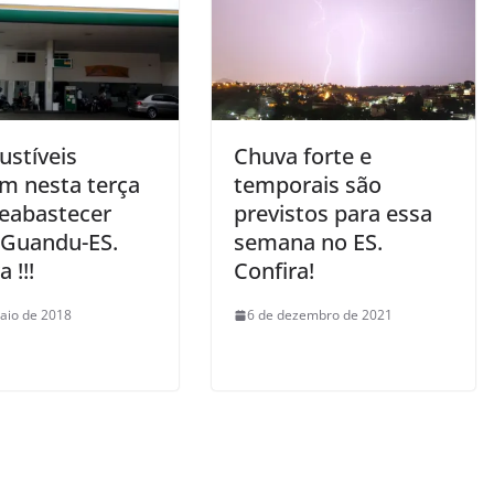
stíveis
Chuva forte e
m nesta terça
temporais são
reabastecer
previstos para essa
 Guandu-ES.
semana no ES.
 !!!
Confira!
aio de 2018
6 de dezembro de 2021