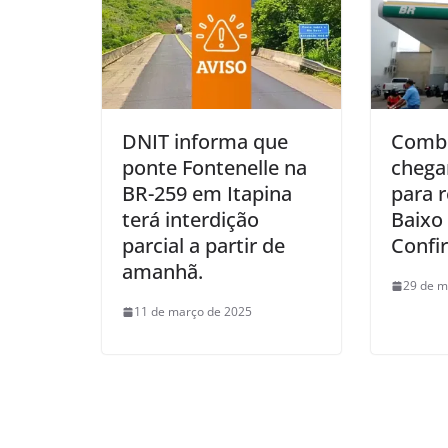
DNIT informa que
Combu
ponte Fontenelle na
chega
BR-259 em Itapina
para 
terá interdição
Baixo
parcial a partir de
Confira
amanhã.
29 de m
11 de março de 2025