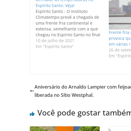
Espírito Santo. Veja!
Espírito Santo - O Instituto
Climatempo prevê a chegada de
uma frente fria continental e
extensa, semelhante com a que
Frente fri
chegou no Espírito Santo no final
provoca qu
do mês de junho e poderá causar
10 de julho de 2021
em várias r
mais mudanças climáticas no
Em "Espírito Santo"
26 de sete
país, contrariando quem pensava
Em "Espírit
que o frio tinha dado uma folga.
Ainda segundo…
Aniversário do Arnaldo Lampier com feijoa
liberada no Sítio Westphal.
Você pode gostar també