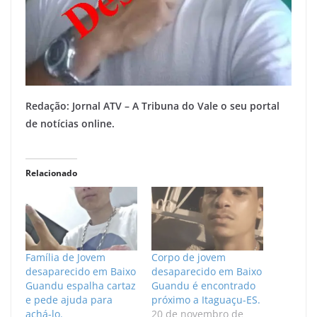
Redação: Jornal ATV – A Tribuna do Vale o seu portal
de notícias online.
Relacionado
Família de Jovem
Corpo de jovem
desaparecido em Baixo
desaparecido em Baixo
Guandu espalha cartaz
Guandu é encontrado
e pede ajuda para
próximo a Itaguaçu-ES.
achá-lo.
20 de novembro de