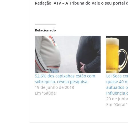
Redação: ATV – A Tribuna do Vale o seu portal d
Relacionado
52,6% dos capixabas estão com
Lei Seca c
sobrepeso, revela pesquisa
quase 40 m
19 de junho de 2018
autuados po
Em "Saúde"
influência 
20 de junh
Em "Geral"