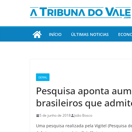
Pular
para
o
conteúdo
INÍCIO
ÚLTIMAS NOTICIAS
ECON
GERAL
Pesquisa aponta aum
brasileiros que admi
5 de junho de 2018
João Bosco
Uma pesquisa realizada pela Vigitel (Pesquisa d