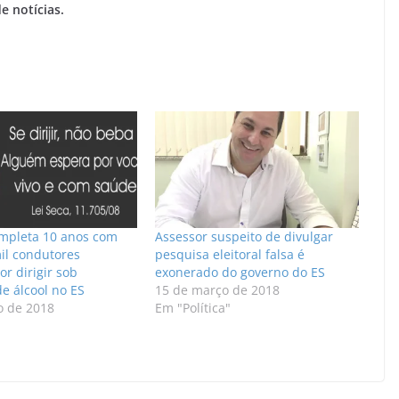
e notícias.
ompleta 10 anos com
Assessor suspeito de divulgar
il condutores
pesquisa eleitoral falsa é
r dirigir sob
exonerado do governo do ES
de álcool no ES
15 de março de 2018
o de 2018
Em "Política"