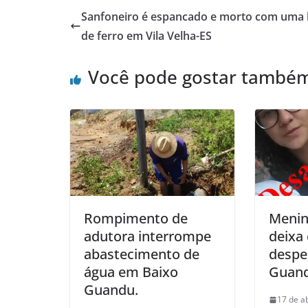
Sanfoneiro é espancado e morto com uma 
de ferro em Vila Velha-ES
Você pode gostar també
Rompimento de
Menin
adutora interrompe
deixa 
abastecimento de
despe
água em Baixo
Guand
Guandu.
17 de a