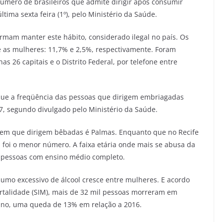
número de brasileiros que admite dirigir após consumir
ltima sexta feira (1º), pelo Ministério da Saúde.
irmam manter este hábito, considerado ilegal no país. Os
s mulheres: 11,7% e 2,5%, respectivamente. Foram
s 26 capitais e o Distrito Federal, por telefone entre
 que a freqüência das pessoas que dirigem embriagadas
 segundo divulgado pelo Ministério da Saúde.
item que dirigem bêbadas é Palmas. Enquanto que no Recife
 foi o menor número. A faixa etária onde mais se abusa da
e pessoas com ensino médio completo.
mo excessivo de álcool cresce entre mulheres. E acordo
talidade (SIM), mais de 32 mil pessoas morreram em
 ano, uma queda de 13% em relação a 2016.