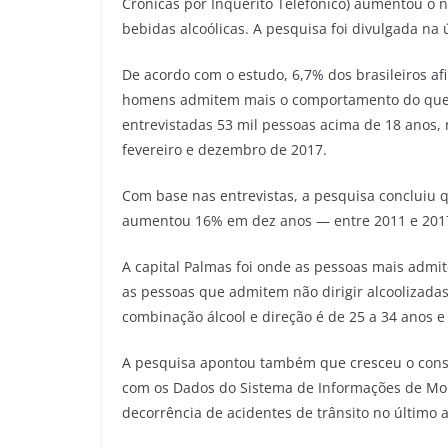
Crônicas por Inquérito Telefônico) aumentou o 
bebidas alcoólicas. A pesquisa foi divulgada na ú
De acordo com o estudo, 6,7% dos brasileiros af
homens admitem mais o comportamento do que a
entrevistadas 53 mil pessoas acima de 18 anos, na
fevereiro e dezembro de 2017.
Com base nas entrevistas, a pesquisa concluiu
aumentou 16% em dez anos — entre 2011 e 2017,
A capital Palmas foi onde as pessoas mais adm
as pessoas que admitem não dirigir alcoolizadas
combinação álcool e direção é de 25 a 34 anos 
A pesquisa apontou também que cresceu o consu
com os Dados do Sistema de Informações de Mor
decorrência de acidentes de trânsito no último