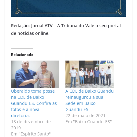
Redação: Jornal ATV – A Tribuna do Vale o seu portal
de notícias online.
Relacionado
Uberaldo toma posse
A CDL de Baixo Guandu
na CDL de Baixo
reinaugurou a sua
Guandu-ES. Confira as
Sede em Baixo
fotos e a nova
Guandu-ES.
diretoria.
22 de maio de 2021
13 de dezembro de
Em "Baixo Guandu-ES"
2019
Em "Espírito Santo"