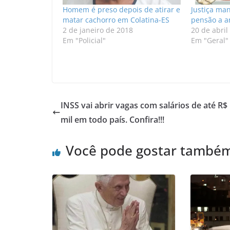
Homem é preso depois de atirar e
Justiça ma
matar cachorro em Colatina-ES
pensão a a
2 de janeiro de 2018
20 de abril
Em "Policial"
Em "Geral"
INSS vai abrir vagas com salários de até R$
mil em todo país. Confira!!!
Você pode gostar també