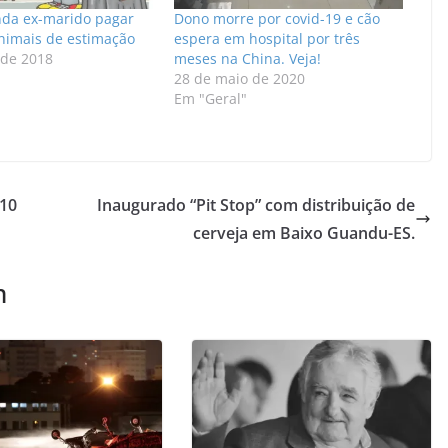
nda ex-marido pagar
Dono morre por covid-19 e cão
nimais de estimação
espera em hospital por três
 de 2018
meses na China. Veja!
28 de maio de 2020
Em "Geral"
 10
Inaugurado “Pit Stop” com distribuição de
cerveja em Baixo Guandu-ES.
m