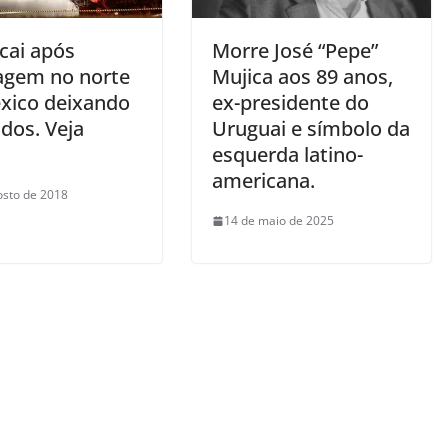
cai após
Morre José “Pepe”
agem no norte
Mujica aos 89 anos,
xico deixando
ex-presidente do
idos. Veja
Uruguai e símbolo da
esquerda latino-
americana.
osto de 2018
14 de maio de 2025