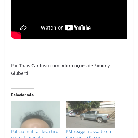
Por
Thaís Cardoso com informações de Simony
Giuberti
Relacionado
Policial militar leva tiro
PM reage a assalto em
na testa e mata
Cariacica-ES e mata