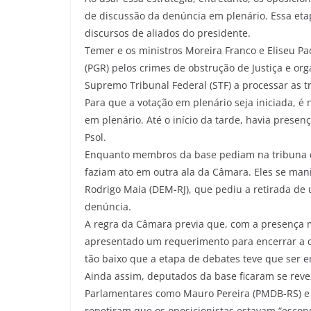
de discussão da denúncia em plenário. Essa et
discursos de aliados do presidente.
Temer e os ministros Moreira Franco e Eliseu P
(PGR) pelos crimes de obstrução de Justiça e or
Supremo Tribunal Federal (STF) a processar as t
Para que a votação em plenário seja iniciada, 
em plenário. Até o início da tarde, havia pres
Psol.
Enquanto membros da base pediam na tribuna 
faziam ato em outra ala da Câmara. Eles se man
Rodrigo Maia (DEM-RJ), que pediu a retirada de
denúncia.
A regra da Câmara previa que, com a presença 
apresentado um requerimento para encerrar a di
tão baixo que a etapa de debates teve que ser e
Ainda assim, deputados da base ficaram se rev
Parlamentares como Mauro Pereira (PMDB-RS) e
repetiram que os oposicionistas estavam “escon