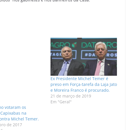
Ex Presidente Michel Temer é
preso em Força-tarefa da Laja Jato
e Moreira Franco é procurado.
21 de março de 2019
Em "Geral"
mo votaram os
Capixabas na
ontra Michel Temer.
bro de 2017