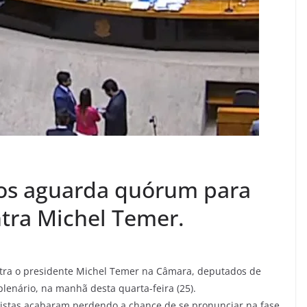
os aguarda quórum para
ntra Michel Temer.
tra o presidente Michel Temer na Câmara, deputados de
enário, na manhã desta quarta-feira (25).
onistas acabaram perdendo a chance de se pronunciar na fase