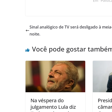
Em "Polític
Sinal analógico de TV será desligado à meia
noite.
Você pode gostar també
Na véspera do
Presi
julgamento Lula diz
câmar