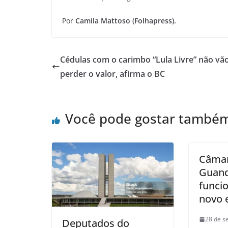
Por
Camila Mattoso (Folhapress).
Cédulas com o carimbo “Lula Livre” não vã
perder o valor, afirma o BC
Você pode gostar també
Câmar
Guand
funci
novo 
28 de s
Deputados do