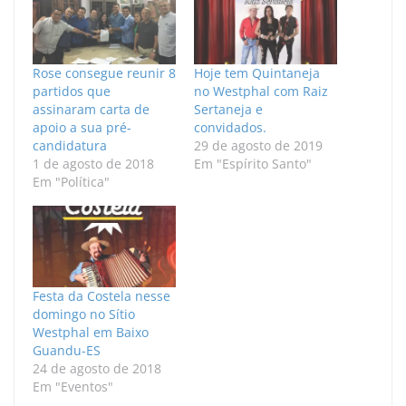
Rose consegue reunir 8
Hoje tem Quintaneja
partidos que
no Westphal com Raiz
assinaram carta de
Sertaneja e
apoio a sua pré-
convidados.
candidatura
29 de agosto de 2019
1 de agosto de 2018
Em "Espírito Santo"
Em "Política"
Festa da Costela nesse
domingo no Sítio
Westphal em Baixo
Guandu-ES
24 de agosto de 2018
Em "Eventos"