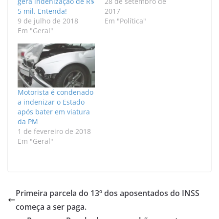
gera indenização de R$
28 de setembro de
5 mil. Entenda!
2017
9 de julho de 2018
Em "Política"
Em "Geral"
Motorista é condenado
a indenizar o Estado
após bater em viatura
da PM
1 de fevereiro de 2018
Em "Geral"
Primeira parcela do 13º dos aposentados do INSS
começa a ser paga.