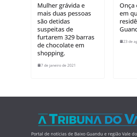
Mulher grávida e
Onça 
mais duas pessoas
em qu
são detidas
resid
suspeitas de
Guand
furtarem 329 barras
23 de a
de chocolate em
shopping.
7 de janeiro de 2021
Portal de notícias de Baixo Guandu e região Vale do