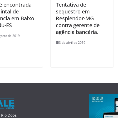
é encontrada
Tentativa de
intal de
sequestro em
ência em Baixo
Resplendor-MG
u-ES
contra gerente de
agência bancária.
gosto de 2019
3 de abril de 2019
 Rio Doce.