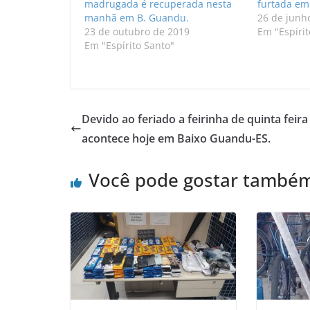
madrugada é recuperada nesta
furtada em
manhã em B. Guandu.
26 de junh
23 de outubro de 2019
Em "Espírit
Em "Espírito Santo"
Devido ao feriado a feirinha de quinta feira
acontece hoje em Baixo Guandu-ES.
Você pode gostar també