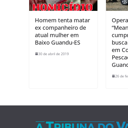
Homem tenta matar
Opera
ex companheiro de
“Mean
atual mulher em
cump
Baixo Guandu-ES
busca
em Co
30 de abril de 2019
Pesca
Guand
26 de f