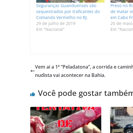
Seguranças Guanduenses são
Preso no Ri
sequestrados por traficantes do
de matar v
Comando Vermelho no RJ.
em Cabo Fr
29 de julho de 2019
20 de maio
Em "Nacional"
Em "Nacion
Vem ai a 1ª “Peladatona”, a corrida e cami
nudista vai acontecer na Bahia.
Você pode gostar també