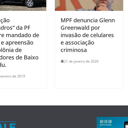
ção
MPF denuncia Glenn
dros” da PF
Greenwald por
re mandado de
invasão de celulares
 e apreensão
e associação
lônia de
criminosa
dores de Baixo
21 de janeiro de 2020
u.
evereiro de 2019