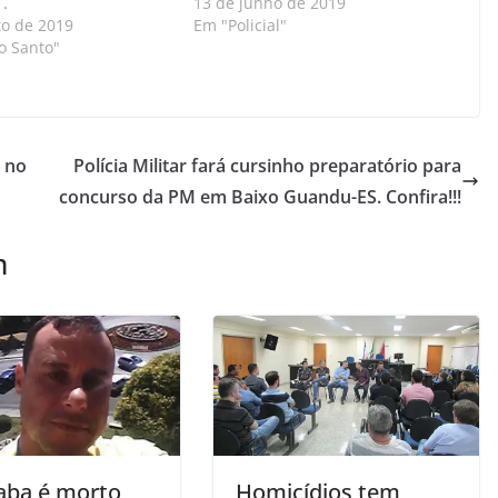
.
13 de junho de 2019
to de 2019
Em "Policial"
o Santo"
 no
Polícia Militar fará cursinho preparatório para
concurso da PM em Baixo Guandu-ES. Confira!!!
m
aba é morto
Homicídios tem