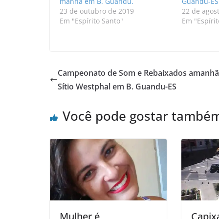
manhã em B. Guandu.
Guandu-ES 
23 de outubro de 2019
22 de agos
Em "Espírito Santo"
Em "Espírit
Campeonato de Som e Rebaixados amanhã
Sítio Westphal em B. Guandu-ES
Você pode gostar també
Mulher é
Capix