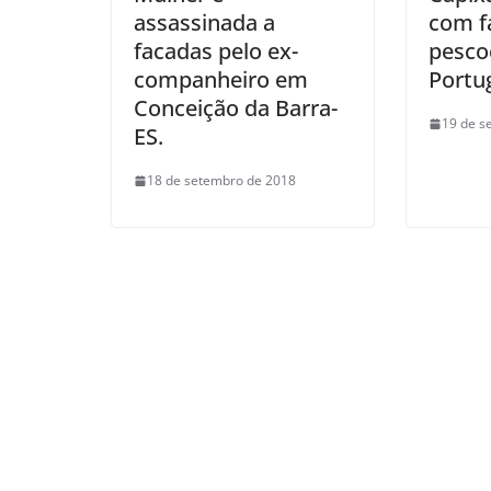
assassinada a
com f
facadas pelo ex-
pesco
companheiro em
Portug
Conceição da Barra-
19 de s
ES.
18 de setembro de 2018