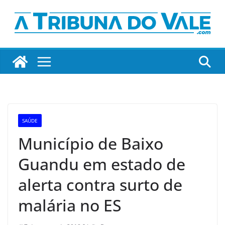
Pular
para
o
conteúdo
SAÚDE
Município de Baixo
Guandu em estado de
alerta contra surto de
malária no ES